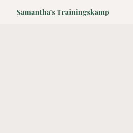
Samantha's Trainingskamp